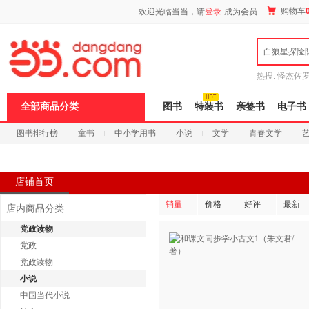
新
购物车
欢迎光临当当，请
登录
成为会员
窗
口
打
白狼星探险
开
无
障
热搜:
怪杰佐
碍
谎
吾辈如神
说
全部商品分类
图书
特装书
亲签书
电子书
明
页
图书排行榜
童书
中小学用书
小说
文学
青春文学
面,
按
科技
进口原版
电子书
Ctrl
加
波
店铺首页
浪
键
销量
价格
好评
最新
店内商品分类
打
开
党政读物
导
党政
盲
模
党政读物
式
小说
中国当代小说