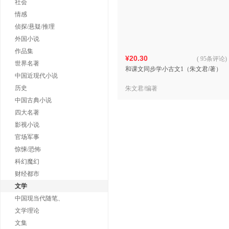
社会
情感
侦探/悬疑/推理
外国小说
作品集
¥20.30
(
95条评论
)
世界名著
和课文同步学小古文1（朱文君/著）
中国近现代小说
历史
朱文君/编著
中国古典小说
四大名著
影视小说
官场军事
惊悚/恐怖
科幻魔幻
财经都市
文学
中国现当代随笔、
文学理论
文集