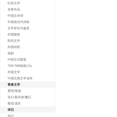
纪实文学
名家作品
中国古诗词
中国现当代诗歌
文学评论与鉴赏
外国随笔
民间文学
外国诗歌
戏剧
中国古代随笔
70年70种精装(54)
外国文学
中国古典文学读本
青春文学
爱情/情感
玄幻/新武侠/魔幻
叛逆/成长
传记
传记