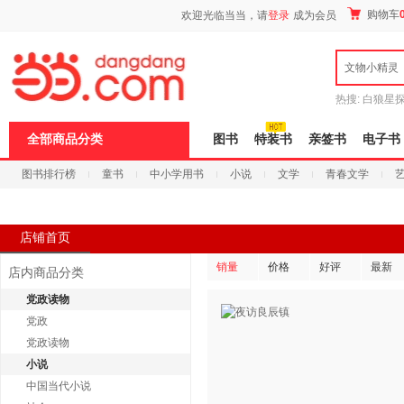
新
购物车
欢迎光临当当，请
登录
成为会员
窗
口
打
文物小精灵
开
无
障
热搜:
白狼星
碍
师3
重建秦
说
全部商品分类
图书
特装书
亲签书
电子书
明
页
图书排行榜
童书
中小学用书
小说
文学
青春文学
面,
按
科技
进口原版
电子书
Ctrl
加
波
店铺首页
浪
键
销量
价格
好评
最新
店内商品分类
打
开
党政读物
导
党政
盲
模
党政读物
式
小说
中国当代小说