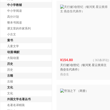
中小学教辅
中小学阅读
高分计划
整本书阅读
课文里的作家系列
小古文
童书
儿童文学
动漫/幽默
大陆动漫
¥154.80
(
363条评论
)
历史
天行健3创世纪（银河奖 星云奖得主
燕垒生代表作）
历史
燕垒生
古籍
古籍
文化
文化
外国文学名著丛书
名著名译精装