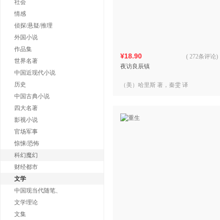
社会
情感
侦探/悬疑/推理
外国小说
作品集
¥18.90
(
272条评论
)
世界名著
夜访良辰镇
中国近现代小说
历史
（美）哈里斯 著，秦雯 译
中国古典小说
四大名著
影视小说
官场军事
惊悚/恐怖
科幻魔幻
财经都市
文学
中国现当代随笔、
文学理论
文集