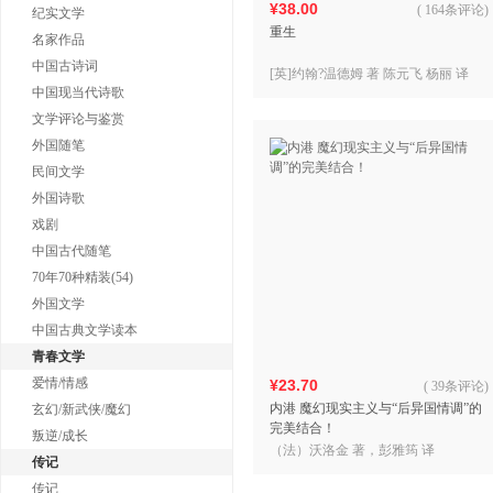
¥38.00
(
164条评论
)
纪实文学
重生
名家作品
中国古诗词
[英]约翰?温德姆 著 陈元飞 杨丽 译
中国现当代诗歌
文学评论与鉴赏
外国随笔
民间文学
外国诗歌
戏剧
中国古代随笔
70年70种精装(54)
外国文学
中国古典文学读本
青春文学
爱情/情感
¥23.70
(
39条评论
)
内港 魔幻现实主义与“后异国情调”的
玄幻/新武侠/魔幻
完美结合！
叛逆/成长
（法）沃洛金 著，彭雅筠 译
传记
传记