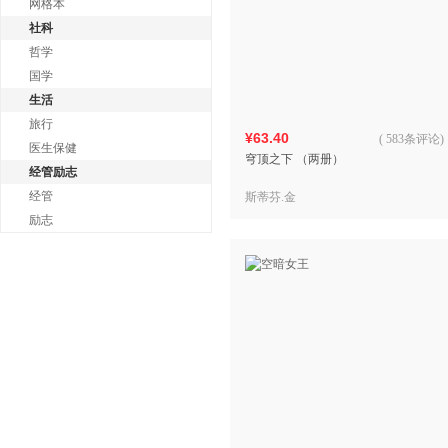
网格本
社科
哲学
国学
生活
旅行
¥63.40
(
583条评论
)
医生保健
穹顶之下 （两册）
经管励志
经管
斯蒂芬.金
励志