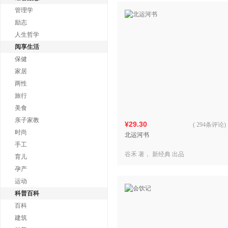
管理学
励志
人生哲学
阅享生活
保健
家居
两性
旅行
美食
亲子家教
¥29.30
(
294条评论
)
时尚
北运河书
手工
谷禾 著， 新经典 出品
育儿
孕产
运动
科普百科
百科
建筑