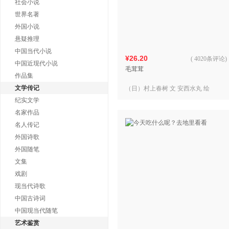
社会小说
世界名著
外国小说
悬疑推理
中国当代小说
¥26.20
(
4020条评论
)
中国近现代小说
毛茸茸
作品集
文学传记
（日）村上春树 文 安西水丸 绘
纪实文学
名家作品
名人传记
外国诗歌
外国随笔
文集
戏剧
现当代诗歌
中国古诗词
中国现当代随笔
艺术鉴赏