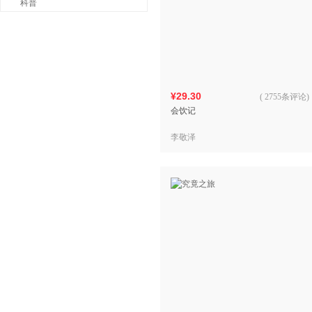
科普
¥29.30
(
2755条评论
)
会饮记
李敬泽