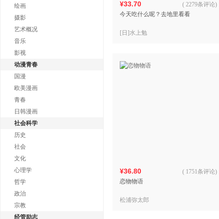
¥33.70
(
2279条评论
)
绘画
今天吃什么呢？去地里看看
摄影
艺术概况
[日]水上勉
音乐
影视
动漫青春
国漫
欧美漫画
青春
日韩漫画
社会科学
历史
社会
文化
心理学
¥36.80
(
1751条评论
)
恋物物语
哲学
政治
松浦弥太郎
宗教
经管励志