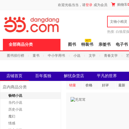
新
购物车
欢迎光临当当，请
登录
成为会员
窗
口
打
文物小精灵
开
无
障
热搜:
白狼星
碍
师3
重建秦
说
全部商品分类
图书
特装书
亲签书
电子书
明
页
图书排行榜
童书
中小学用书
小说
文学
青春文学
面,
按
科技
进口原版
电子书
Ctrl
加
波
店铺首页
百年孤独
解忧杂货店
平凡的世界
浪
键
销量
价格
好评
最新
店内商品分类
打
开
畅销小说
导
当代小说
盲
模
历史小说
式
魔幻
情感