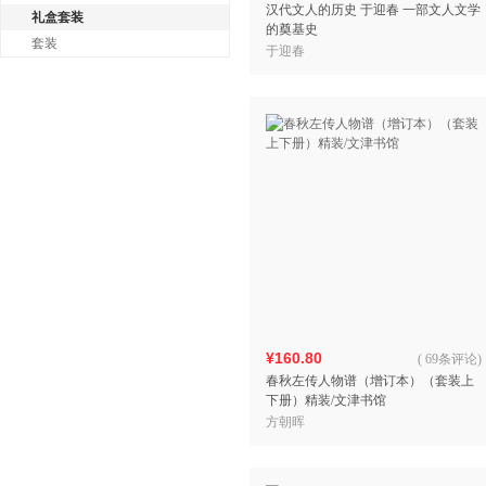
汉代文人的历史 于迎春 一部文人文学
礼盒套装
的奠基史
套装
于迎春
¥160.80
(
69条评论
)
春秋左传人物谱（增订本）（套装上
下册）精装/文津书馆
方朝晖