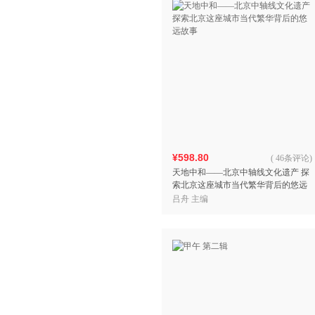
¥598.80
(
46条评论
)
天地中和——北京中轴线文化遗产 探
索北京这座城市当代繁华背后的悠远
故事
吕舟 主编