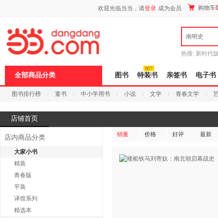
新
购物车
欢迎光临当当，请
登录
成为会员
窗
口
打
南明史
开
无
障
热搜:
新时代
碍
有兽焉全集
说
全部商品分类
图书
特装书
亲签书
电子书
明
页
图书排行榜
童书
中小学用书
小说
文学
青春文学
面,
按
科技
进口原版
电子书
Ctrl
店铺首页
加
波
销量
价格
好评
最新
浪
店内商品分类
键
打
大家小书
开
精装
导
青春版
盲
模
平装
式
译馆系列
精选本