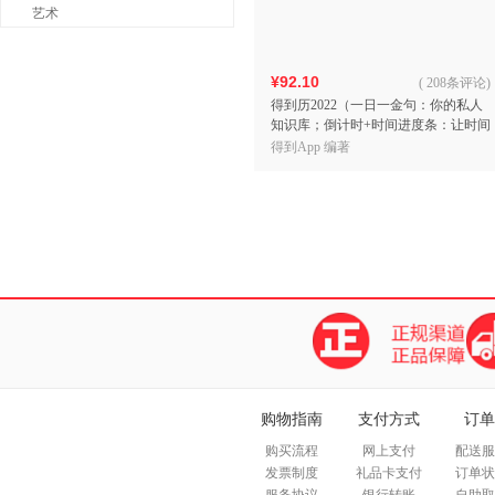
艺术
¥92.10
(
208条评论
)
得到历2022（一日一金句：你的私人
知识库；倒计时+时间进度条：让时间
看得见；荧光橙色背板+节日插画：高
得到App 编著
颜值设计）
购物指南
支付方式
订单
购买流程
网上支付
配送服
发票制度
礼品卡支付
订单状