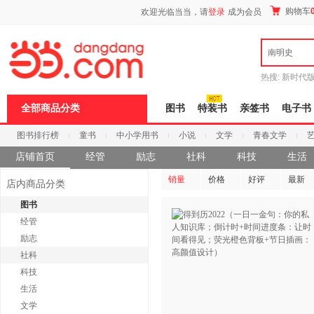
新
购物车
欢迎光临当当，请
登录
成为会员
窗
口
打
南明史
开
无
障
热搜:
新时代
碍
有兽焉全集
说
全部商品分类
图书
特装书
亲签书
电子书
明
页
图书排行榜
童书
中小学用书
小说
文学
青春文学
面,
按
店铺首页
科技
进口原版
经管
电子书
励志
社科
科技
生活
Ctrl
加
销量
价格
好评
最新
波
店内商品分类
浪
图书
键
打
经管
开
励志
导
盲
社科
模
科技
式
生活
文学