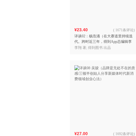
¥23.40
(
1671条评论
)
详谈02：杨浩涌（在大赛道里持续迭
代。跨时近三年，得到App总编辑李
翔深度访谈瓜子二手车、毛豆新车创
李翔 著; 得到图书 出品
始人杨浩涌）
¥27.00
(
1692条评论
)