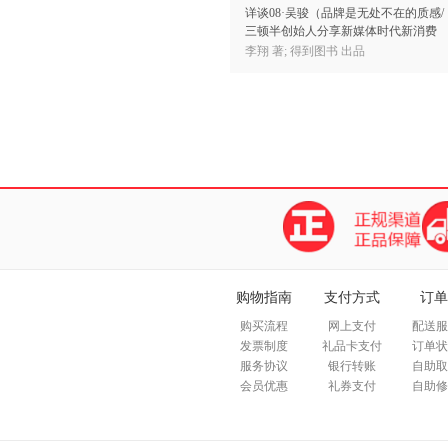
详谈08·吴骏（品牌是无处不在的质感/
三顿半创始人分享新媒体时代新消费
领域创业心法）
李翔 著; 得到图书 出品
购物指南
支付方式
订单
购买流程
网上支付
配送服
发票制度
礼品卡支付
订单状
服务协议
银行转账
自助取
会员优惠
礼券支付
自助修