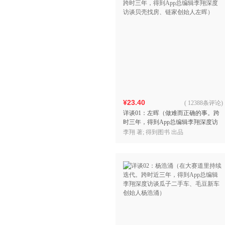
¥23.40
(
12388条评论
)
详谈01：左晖（做难而正确的事。跨
时三年，得到App总编辑李翔深度访
谈贝壳找房、链家创始人左晖）
李翔 著; 得到图书 出品