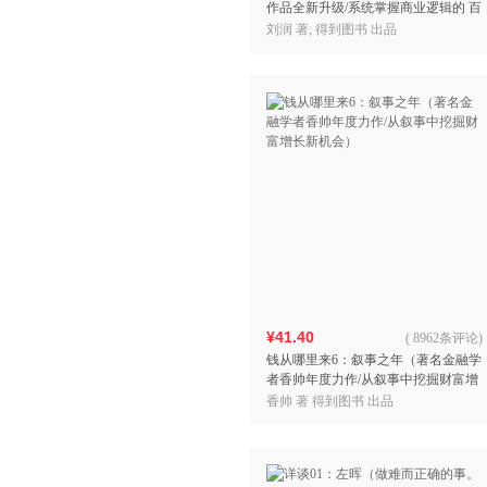
作品全新升级/系统掌握商业逻辑的 百
科全书 团购 请致电400-106-6666转
刘润 著; 得到图书 出品
¥41.40
(
8962条评论
)
钱从哪里来6：叙事之年（著名金融学
者香帅年度力作/从叙事中挖掘财富增
长新机会）
香帅 著 得到图书 出品