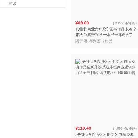
艺术
¥69.00
(
63553条评论
)
真需求 商业女神梁宁图书作品/从有个
想法 到真赚到钱 一本书全都说透了
30年行业沉淀 商业领域年度之书
梁宁 著; 得到图书 出品
¥119.40
(
10914条评论
)
5分钟商学院 第3版 图文版 刘润经典