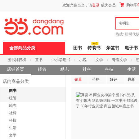
新
购物车
欢迎光临当当，请
登录
成为会员
窗
口
打
南明史
开
无
障
热搜:
新时代
碍
有兽焉全集
说
全部商品分类
图书
特装书
亲签书
电子书
明
页
图书排行榜
童书
中小学用书
小说
文学
青春文学
面,
按
店铺首页
科技
进口原版
经管
电子书
励志
社科
科技
生活
Ctrl
加
销量
价格
好评
最新
波
店内商品分类
浪
图书
键
打
经管
开
励志
导
盲
社科
模
科技
式
生活
文学